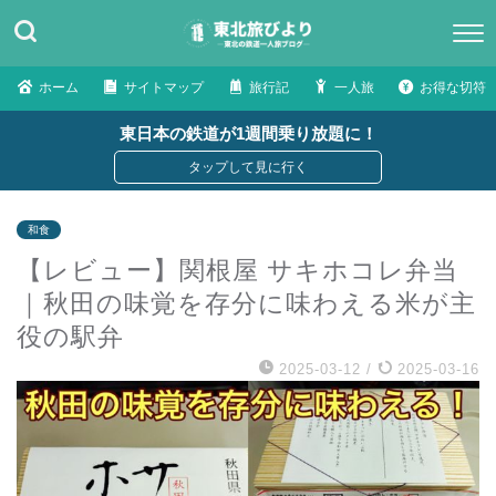
ホーム
サイトマップ
旅行記
一人旅
お得な切符
東日本の鉄道が1週間乗り放題に！
和食
【レビュー】関根屋 サキホコレ弁当
｜秋田の味覚を存分に味わえる米が主
役の駅弁
2025-03-12
/
2025-03-16