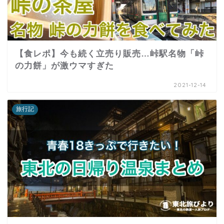
【食レポ】今も続く立売り販売…峠駅名物「峠
の力餅」が激ウマすぎた
2021-12-14
旅行記