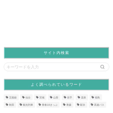
サイト内検索
よく調べられているワード
五能線
仙台
宮城
山形
岩手
温泉
福島
秋田
観光列車
青春18きっぷ
青森
駅弁
高速バス