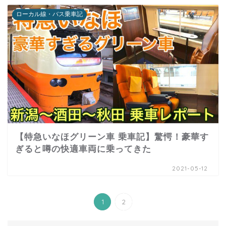
ローカル線・バス乗車記
【特急いなほグリーン車 乗車記】驚愕！豪華す
ぎると噂の快適車両に乗ってきた
2021-05-12
1
2