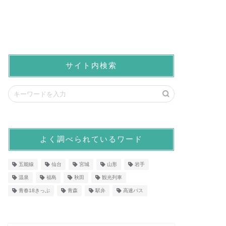
サイト内検索
よく調べられているワード
五能線
仙台
宮城
山形
岩手
温泉
福島
秋田
観光列車
青春18きっぷ
青森
駅弁
高速バス