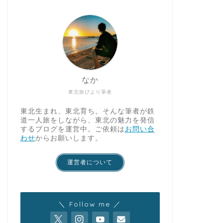
なか
東北旅びより筆者
東北生まれ、東北育ち。そんな筆者が鉄
道一人旅をしながら、東北の魅力を発信
するブログを運営中。ご依頼は
お問い合
わせ
からお願いします。
運営者について
＼ Follow me ／