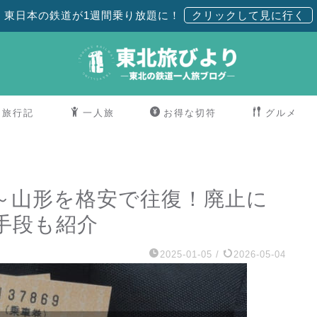
東日本の鉄道が1週間乗り放題に！
旅行記
一人旅
お得な切符
グルメ
～山形を格安で往復！廃止に
手段も紹介
2025-01-05
/
2026-05-04