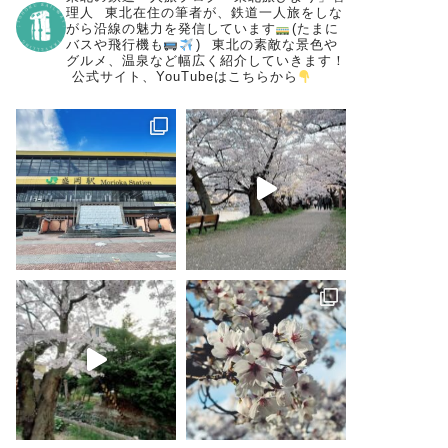
理人
⁡
東北在住の筆者が、鉄道一人旅をしな
がら沿線の魅力を発信しています
(たまに
バスや飛行機も
)
⁡
東北の素敵な景色や
グルメ、温泉など幅広く紹介していきます！
⁡
公式サイト、YouTubeはこちらから