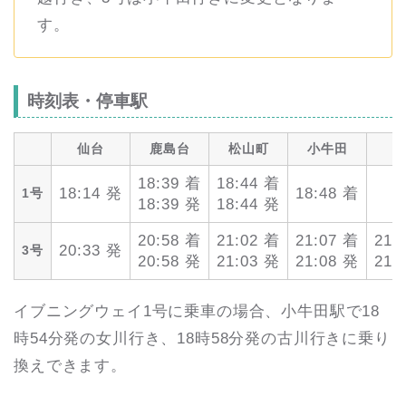
す。
時刻表・停車駅
仙台
鹿島台
松山町
小牛田
田
18:39 着
18:44 着
18:14 発
18:48 着
1号
18:39 発
18:44 発
20:58 着
21:02 着
21:07 着
21:
20:33 発
3号
20:58 発
21:03 発
21:08 発
21:
イブニングウェイ1号に乗車の場合、小牛田駅で18
時54分発の女川行き、18時58分発の古川行きに乗り
換えできます。