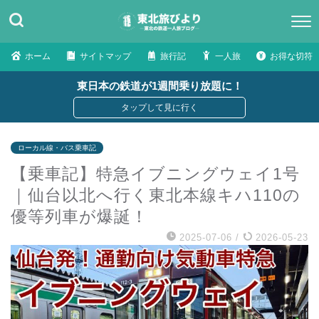
ホーム
サイトマップ
旅行記
一人旅
お得な切符
東日本の鉄道が1週間乗り放題に！
ローカル線・バス乗車記
【乗車記】特急イブニングウェイ1号
｜仙台以北へ行く東北本線キハ110の
優等列車が爆誕！
2025-07-06
/
2026-05-23