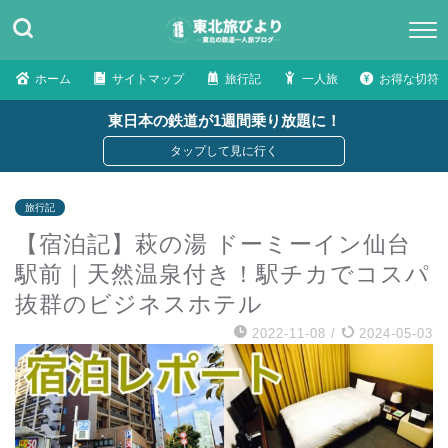
ホーム
サイトマップ
旅行記
一人旅
お得な切符
東日本の鉄道が1週間乗り放題に！
旅行記
【宿泊記】萩の湯 ドーミーイン仙台
駅前｜天然温泉付き！駅チカでコスパ
抜群のビジネスホテル
2022-11-08
/
2024-05-03