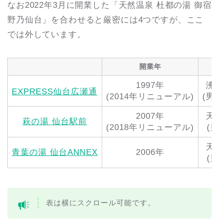
なお2022年3月に開業した「天然温泉 杜都の湯 御宿
野乃仙台」を合わせると厳密には4つですが、ここ
では外しています。
開業年
1997年
沸
EXPRESS仙台広瀬通
(2014年リニューアル)
(男
2007年
天
萩の湯 仙台駅前
(2018年リニューアル)
(
天
青葉の湯 仙台ANNEX
2006年
(
表は横にスクロール可能です。