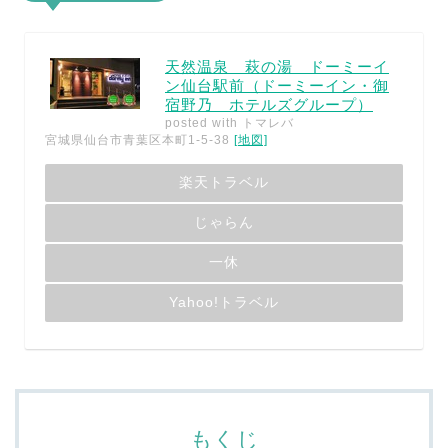
天然温泉 萩の湯 ドーミーイ
ン仙台駅前（ドーミーイン・御
宿野乃 ホテルズグループ）
posted with
トマレバ
宮城県仙台市青葉区本町1-5-38
[地図]
楽天トラベル
じゃらん
一休
Yahoo!トラベル
もくじ