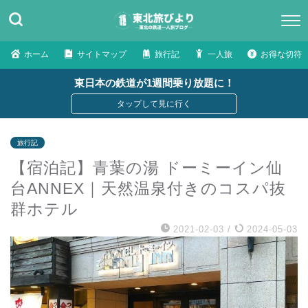
ホーム
サイトマップ
旅行記
一人旅
お得な切符
東日本の鉄道が1週間乗り放題に！
旅行記
【宿泊記】青葉の湯 ドーミーイン仙
台ANNEX｜天然温泉付きのコスパ抜
群ホテル
2021-02-03
/
2024-05-03