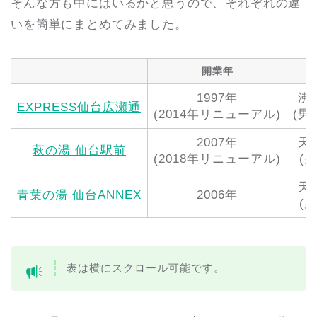
そんな方も中にはいるかと思うので、それぞれの違
いを簡単にまとめてみました。
開業年
1997年
沸
EXPRESS仙台広瀬通
(2014年リニューアル)
(男
2007年
天
萩の湯 仙台駅前
(2018年リニューアル)
(
天
青葉の湯 仙台ANNEX
2006年
(
表は横にスクロール可能です。