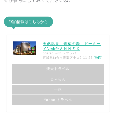
ぜひ参考にしてみてくださいね。
宿泊情報はこちらから
天然温泉 青葉の湯 ドーミー
イン仙台ＡＮＮＥＸ
posted with
トマレバ
宮城県仙台市青葉区中央2-11-26
[地図]
楽天トラベル
じゃらん
一休
Yahoo!トラベル