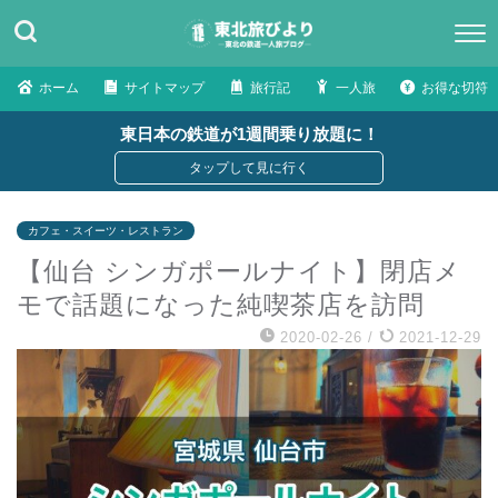
ホーム
サイトマップ
旅行記
一人旅
お得な切符
東日本の鉄道が1週間乗り放題に！
カフェ・スイーツ・レストラン
【仙台 シンガポールナイト】閉店メ
モで話題になった純喫茶店を訪問
2020-02-26
/
2021-12-29