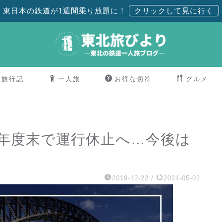
東日本の鉄道が1週間乗り放題に！
旅行記
一人旅
お得な切符
グルメ
9年度末で運行休止へ…今後は
2019-12-22
/
2024-05-02