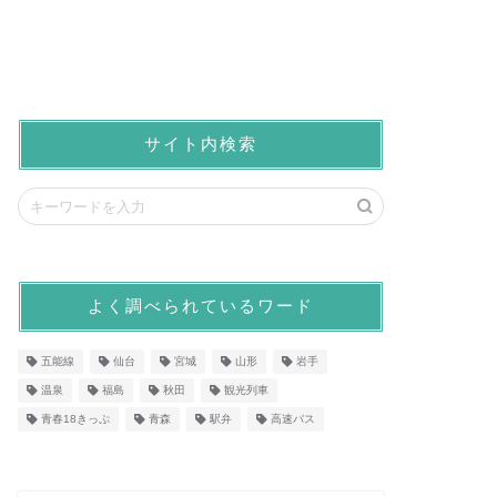
サイト内検索
よく調べられているワード
五能線
仙台
宮城
山形
岩手
温泉
福島
秋田
観光列車
青春18きっぷ
青森
駅弁
高速バス