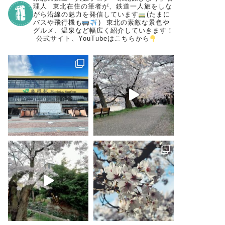
理人
⁡
東北在住の筆者が、鉄道一人旅をしな
がら沿線の魅力を発信しています
(たまに
バスや飛行機も
)
⁡
東北の素敵な景色や
グルメ、温泉など幅広く紹介していきます！
⁡
公式サイト、YouTubeはこちらから