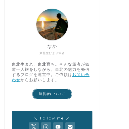
なか
東北旅びより筆者
東北生まれ、東北育ち。そんな筆者が鉄
道一人旅をしながら、東北の魅力を発信
するブログを運営中。ご依頼は
お問い合
わせ
からお願いします。
運営者について
＼ Follow me ／