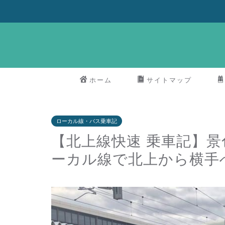
ホーム
サイトマップ
ローカル線・バス乗車記
【北上線快速 乗車記】
ーカル線で北上から横手