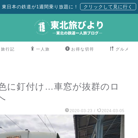
東日本の鉄道が1週間乗り放題に！
旅行記
一人旅
お得な切符
グルメ
景色に釘付け…車窓が抜群のロ
へ
2020-03-23
/
2024-03-05