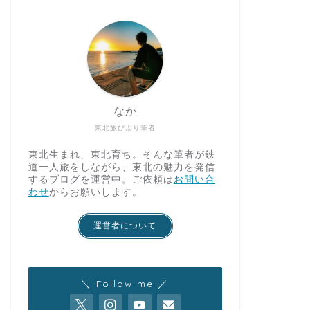
なか
東北旅びより筆者
東北生まれ、東北育ち。そんな筆者が鉄
道一人旅をしながら、東北の魅力を発信
するブログを運営中。ご依頼は
お問い合
わせ
からお願いします。
運営者について
＼ Follow me ／