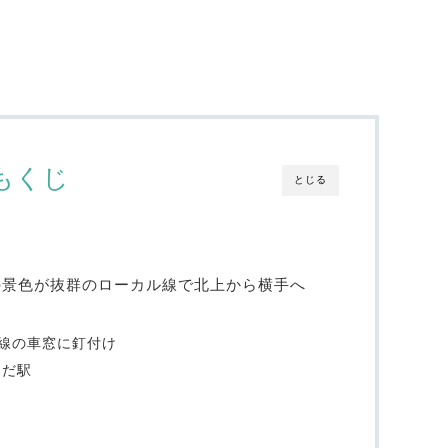
もくじ
とじる
の景色が抜群のローカル線で北上から横手へ
線の車窓に釘付け
ゆだ駅