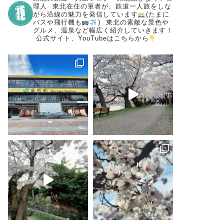
理人
⁡
東北在住の筆者が、鉄道一人旅をしな
がら沿線の魅力を発信しています
(たまに
バスや飛行機も
)
⁡
東北の素敵な景色や
グルメ、温泉など幅広く紹介していきます！
⁡
公式サイト、YouTubeはこちらから