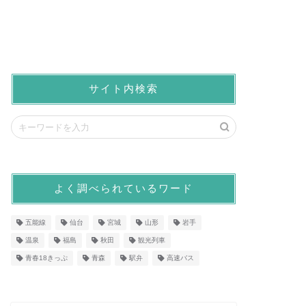
サイト内検索
よく調べられているワード
五能線
仙台
宮城
山形
岩手
温泉
福島
秋田
観光列車
青春18きっぷ
青森
駅弁
高速バス