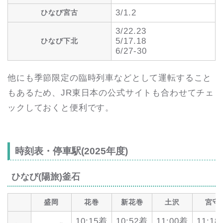
3/1.2
ひなび宮古
3/22.23
5/17.18
ひなび下北
6/27-30
他にも季節限定の臨時列車などとして運転すること
もあるため、JR東日本の公式サイトも合わせてチェ
ックしておくと便利です。
時刻表・停車駅(2025年度)
ひなび(陽旅)釜石
盛岡
花巻
新花巻
土沢
宮守
10:15着
10:52着
11:00着
11:1