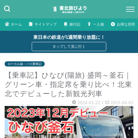
ホーム
サイトマップ
旅行記
一人旅
お得な切符
東日本の鉄道が1週間乗り放題に！
ローカル線・バス乗車記
【乗車記】ひなび(陽旅) 盛岡～釜石｜
グリーン車・指定席を乗り比べ！北東
北でデビューした新観光列車
2024-01-22
/
2025-04-03