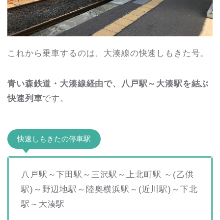
これから乗車するのは、大湊線の快速しもきた号。
青い森鉄道・大湊線経由で、八戸駅～大湊駅を結ぶ
快速列車
です。
快速しもきたの停車駅
八戸駅～下田駅～三沢駅～上北町駅 ～(乙供
駅)～野辺地駅～陸奥横浜駅～(近川駅)～下北
駅～大湊駅