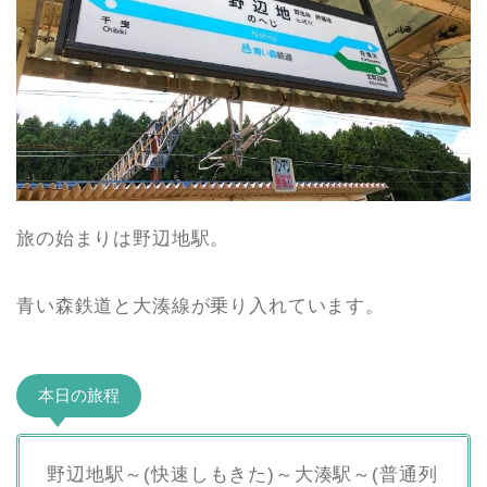
旅の始まりは野辺地駅。
青い森鉄道と大湊線が乗り入れています。
本日の旅程
野辺地駅～(快速しもきた)～大湊駅～(普通列