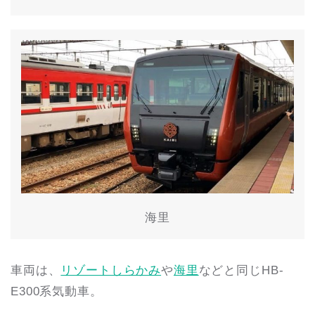
海里
車両は、
リゾートしらかみ
や
海里
などと同じHB-
E300系気動車。