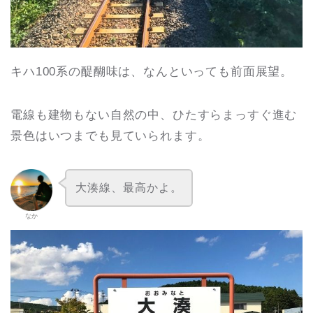
キハ100系の醍醐味は、なんといっても前面展望。
電線も建物もない自然の中、ひたすらまっすぐ進む
景色はいつまでも見ていられます。
大湊線、最高かよ。
なか