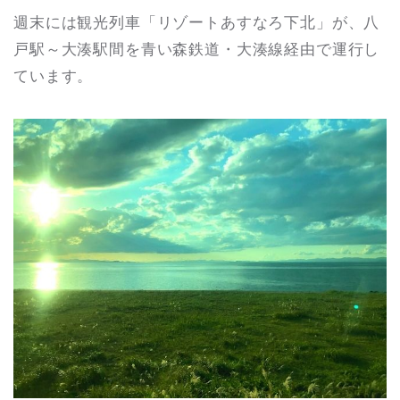
週末には観光列車「リゾートあすなろ下北」が、八
戸駅～大湊駅間を青い森鉄道・大湊線経由で運行し
ています。