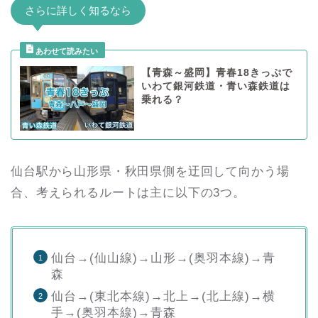
さらに詳しく知るなら
【青森～盛岡】青春18きっぷで
いわて銀河鉄道・青い森鉄道は
乗れる？
仙台駅から山形県・秋田県側を迂回して向かう場
合、考えられるルートは主に以下の3つ。
仙台→(仙山線)→山形→(奥羽本線)→青
森
仙台→(東北本線)→北上→(北上線)→横
手→(奥羽本線)→青森