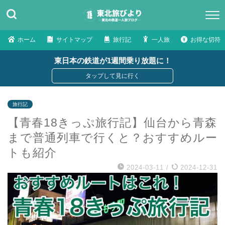
ホーム
サイトマップ
旅行記
一人旅
お得な切符
東日本の鉄道が1週間乗り放題に！
旅行記
【青春18きっぷ旅行記】仙台から青森
まで普通列車で行くと？おすすめルー
トも紹介
2024-03-11
/
2024-12-31