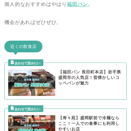
個人的なおすすめはやはり
福田パン
。
機会があればぜひぜひ。
近くの飲食店
【福田パン 長田町本店】岩手県
盛岡市の人気店！昔懐かしいコ
ッペパンが魅力
【寿々苑】盛岡駅前で冷麺なら
ここ！一人での食事にも利用し
やすいお店