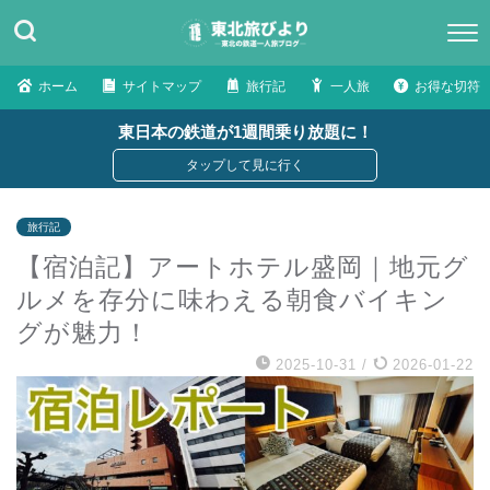
ホーム
サイトマップ
旅行記
一人旅
お得な切符
東日本の鉄道が1週間乗り放題に！
旅行記
【宿泊記】アートホテル盛岡｜地元グ
ルメを存分に味わえる朝食バイキン
グが魅力！
2025-10-31
/
2026-01-22