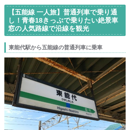
【五能線 一人旅】普通列車で乗り通
し！青春18きっぷで乗りたい絶景車
窓の人気路線で沿線を観光
東能代駅から五能線の普通列車に乗車