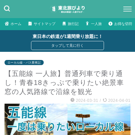
ホーム
サイトマップ
旅行記
一人旅
お得な切符
東日本の鉄道が1週間乗り放題に！
ローカル線・バス乗車記
【五能線 一人旅】普通列車で乗り通
し！青春18きっぷで乗りたい絶景車
窓の人気路線で沿線を観光
2024-03-31
/
2024-04-01