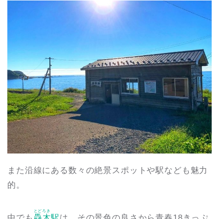
また沿線にある数々の絶景スポットや駅なども魅力
的。
とどろき
中でも
驫木
駅
は、その景色の良さから青春18きっぷ