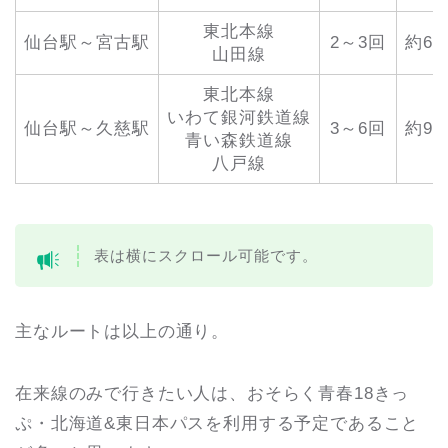
東北本線
仙台駅～宮古駅
2～3回
約6
山田線
東北本線
いわて銀河鉄道線
仙台駅～久慈駅
3～6回
約9
青い森鉄道線
八戸線
表は横にスクロール可能です。
主なルートは以上の通り。
在来線のみで行きたい人は、おそらく青春18きっ
ぷ・北海道&東日本パスを利用する予定であること