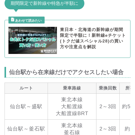
期間限定で新幹線や特急が半額に
東日本・北海道の新幹線が期間
限定で半額に！新幹線eチケット
(トクだ値スペシャル28)の買い
方や注意点を解説
仙台駅から在来線だけでアクセスしたい場合
ルート
乗車路線
乗換回数
所要
東北本線
仙台駅～盛駅
大船渡線
2～3回
約5
大船渡線BRT
東北本線
仙台駅～釜石駅
2～3回
約5
釜石線