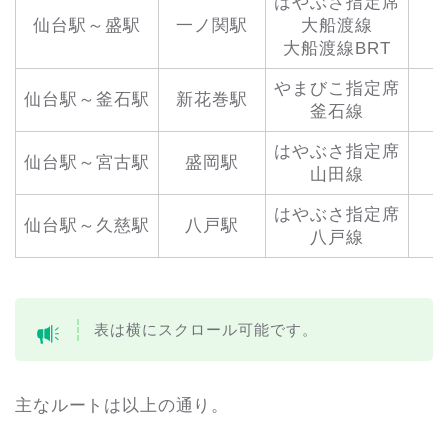
はやぶさ指定席
仙台駅～盛駅
一ノ関駅
大船渡線
2
大船渡線BRT
やまびこ指定席
仙台駅～釜石駅
新花巻駅
1
釜石線
はやぶさ指定席
仙台駅～宮古駅
盛岡駅
1
山田線
はやぶさ指定席
仙台駅～久慈駅
八戸駅
1
八戸線
表は横にスクロール可能です。
主なルートは以上の通り。