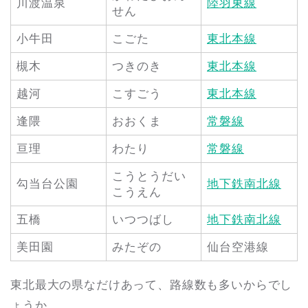
川渡温泉
陸羽東線
せん
小牛田
こごた
東北本線
槻木
つきのき
東北本線
越河
こすごう
東北本線
逢隈
おおくま
常磐線
亘理
わたり
常磐線
こうとうだい
勾当台公園
地下鉄南北線
こうえん
五橋
いつつばし
地下鉄南北線
美田園
みたぞの
仙台空港線
東北最大の県なだけあって、路線数も多いからでし
ょうか…