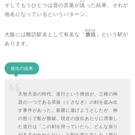
なま
そしてもうひとつは昔の言葉が
訛
った結果、それが
地名になっているというパターン。
はなてん
大阪には難読駅名として有名な「
放出
」という駅が
あります。
放出の由来
天智天皇の時代、道行という僧侶が、三種の神
器の一つである草薙（くさなぎ）の剣を盗み出
す事件があった。新羅に逃げようとしたが、神
の怒りで船が難破。現在の放出あたりに漂着し
た道行は「この剣を持っていたら、どんな祟り
があるかわからない」と剣を放ち出した（放り