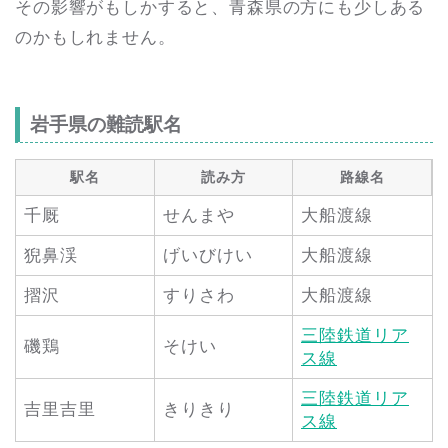
その影響がもしかすると、青森県の方にも少しある
のかもしれません。
岩手県の難読駅名
駅名
読み方
路線名
千厩
せんまや
大船渡線
猊鼻渓
げいびけい
大船渡線
摺沢
すりさわ
大船渡線
三陸鉄道リア
磯鶏
そけい
ス線
三陸鉄道リア
吉里吉里
きりきり
ス線