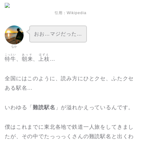
引用：
Wikipedia
おお…マジだった…
なか
こっとい
あっそ
ほずえ
特牛
、
朝来
、
上枝
…
全国にはこのように、読み方にひとクセ、ふたクセ
ある駅名…
いわゆる「
難読駅名
」が溢れかえっているんです。
僕はこれまでに東北各地で鉄道一人旅をしてきまし
たが、その中でたっっっくさんの難読駅名と出くわ