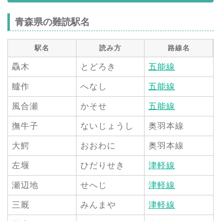
青森県の難読駅名
駅名
読み方
路線名
驫木
とどろき
五能線
艫作
へなし
五能線
風合瀬
かそせ
五能線
撫牛子
ないじょうし
奥羽本線
大鰐
おおわに
奥羽本線
左堰
ひだりせき
津軽線
瀬辺地
せへじ
津軽線
三厩
みんまや
津軽線