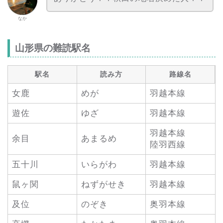
なか
山形県の難読駅名
駅名
読み方
路線名
女鹿
めが
羽越本線
遊佐
ゆざ
羽越本線
羽越本線
余目
あまるめ
陸羽西線
五十川
いらがわ
羽越本線
鼠ヶ関
ねずがせき
羽越本線
及位
のぞき
奥羽本線