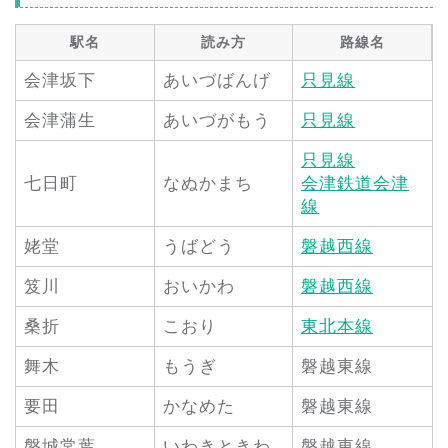
駅名
読み方
路線名
会津坂下
あいづばんげ
只見線
会津蒲生
あいづがもう
只見線
只見線
七日町
なぬかまち
会津鉄道会津
線
姥堂
うばどう
磐越西線
笈川
おいかわ
磐越西線
桑折
こおり
東北本線
舞木
もうぎ
磐越東線
要田
かなめた
磐越東線
磐城常葉
いわきときわ
磐越東線