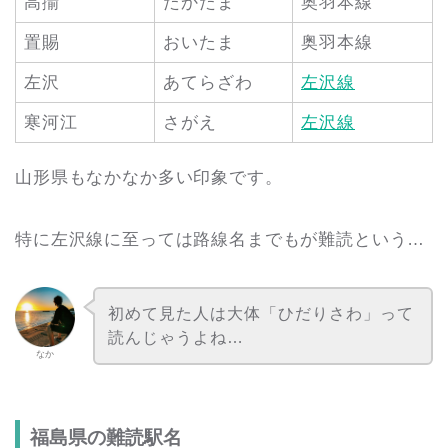
高擶
たかたま
奥羽本線
置賜
おいたま
奥羽本線
左沢
あてらざわ
左沢線
寒河江
さがえ
左沢線
山形県もなかなか多い印象です。
特に左沢線に至っては路線名までもが難読という…
初めて見た人は大体「ひだりさわ」って
読んじゃうよね…
なか
福島県の難読駅名