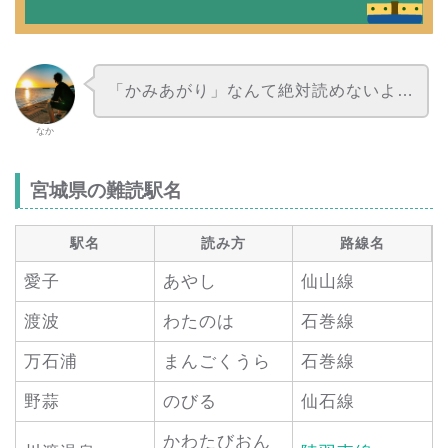
「かみあがり」なんて絶対読めないよ…
なか
宮城県の難読駅名
駅名
読み方
路線名
愛子
あやし
仙山線
渡波
わたのは
石巻線
万石浦
まんごくうら
石巻線
野蒜
のびる
仙石線
かわたびおん