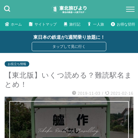
ホーム
サイトマップ
旅行記
一人旅
お得な切符
東日本の鉄道が1週間乗り放題に！
お役立ち情報
【東北版】いくつ読める？難読駅名ま
とめ！
2019-11-03
/
2021-02-16