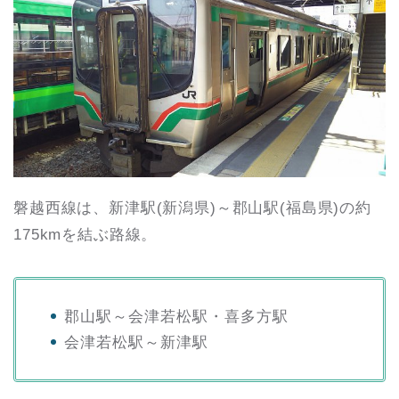
磐越西線は、新津駅(新潟県)～郡山駅(福島県)の約
175kmを結ぶ路線。
郡山駅～会津若松駅・喜多方駅
会津若松駅～新津駅