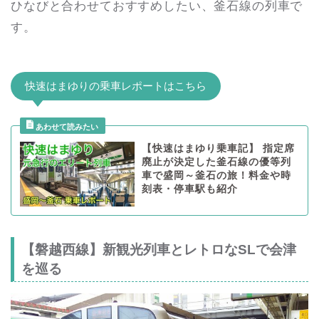
ひなびと合わせておすすめしたい、釜石線の列車で
す。
快速はまゆりの乗車レポートはこちら
【快速はまゆり乗車記】 指定席
廃止が決定した釜石線の優等列
車で盛岡～釜石の旅！料金や時
刻表・停車駅も紹介
【磐越西線】新観光列車とレトロなSLで会津
を巡る