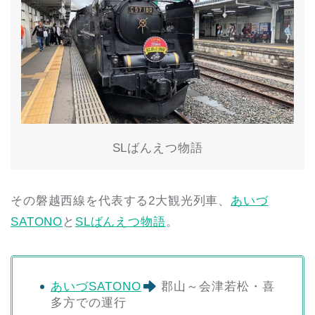
SLばんえつ物語
その磐越西線を代表する2大観光列車、
あいづ
SATONO
と
SLばんえつ物語
。
あいづSATONO
郡山～会津若松・喜
多方での運行