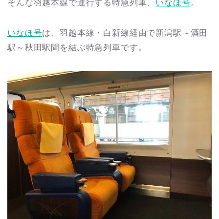
そんな羽越本線で運行する特急列車、
いなほ号
。
いなほ号
は、羽越本線・白新線経由で新潟駅～酒田
駅～秋田駅間を結ぶ特急列車です。