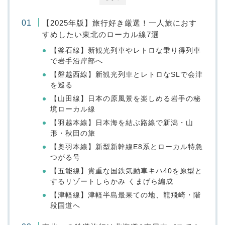
【2025年版】旅行好き厳選！一人旅におす
すめしたい東北のローカル線7選
【釜石線】新観光列車やレトロな乗り得列車
で岩手沿岸部へ
【磐越西線】新観光列車とレトロなSLで会津
を巡る
【山田線】日本の原風景を楽しめる岩手の秘
境ローカル線
【羽越本線】日本海を結ぶ路線で新潟・山
形・秋田の旅
【奥羽本線】新型新幹線E8系とローカル特急
つがる号
【五能線】貴重な国鉄気動車キハ40を原型と
するリゾートしらかみ くまげら編成
【津軽線】津軽半島最果ての地、龍飛崎・階
段国道へ