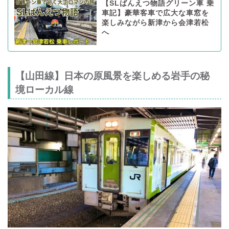
【SLばんえつ物語グリーン車 乗
車記】豪華客車で広大な車窓を
楽しみながら新津から会津若松
へ
【山田線】日本の原風景を楽しめる岩手の秘
境ローカル線