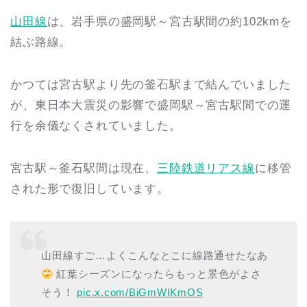
山田線
は、岩手県の盛岡駅～宮古駅間の約102kmを
結ぶ路線。
かつては宮古駅より先の釜石駅まで結んでいました
が、東日本大震災の影響で盛岡駅～宮古駅間での運
行を余儀なくされていました。
宮古駅～釜石駅間は現在、
三陸鉄道リアス線
に移管
された形で復旧しています。
山田線すご…よくこんなとこに線路通せたなあ
紅葉シーズンになったらもっと景色がよさ
そう！
pic.x.com/BiGmWIKmOS