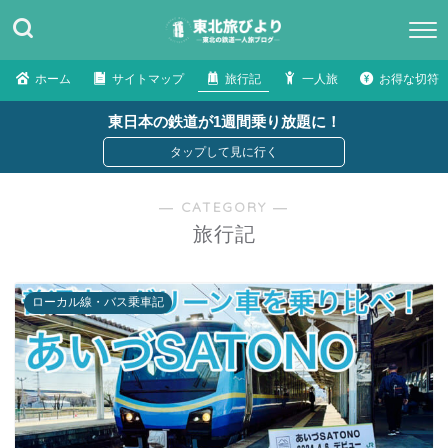
ホーム
サイトマップ
旅行記
一人旅
お得な切符
東日本の鉄道が1週間乗り放題に！
― CATEGORY ―
旅行記
ローカル線・バス乗車記