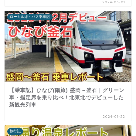
2024-03-01
ローカル線・バス乗車記
【乗車記】ひなび(陽旅) 盛岡～釜石｜グリーン
車・指定席を乗り比べ！北東北でデビューした
新観光列車
2024-01-22
旅行記