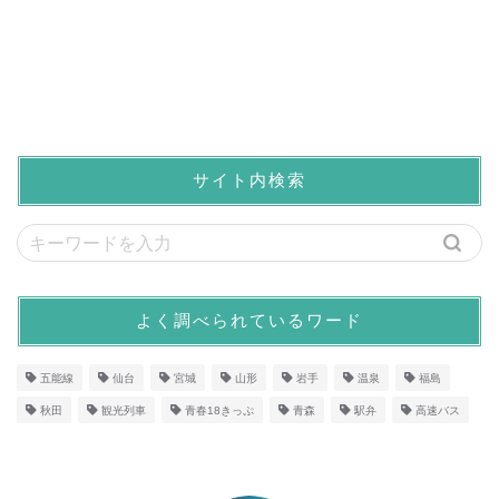
サイト内検索
よく調べられているワード
五能線
仙台
宮城
山形
岩手
温泉
福島
秋田
観光列車
青春18きっぷ
青森
駅弁
高速バス