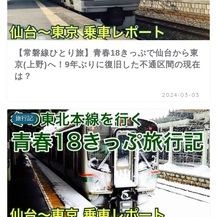
【常磐線ひとり旅】青春18きっぷで仙台から東
京(上野)へ！9年ぶりに復旧した不通区間の現在
は？
2024-03-03
旅行記