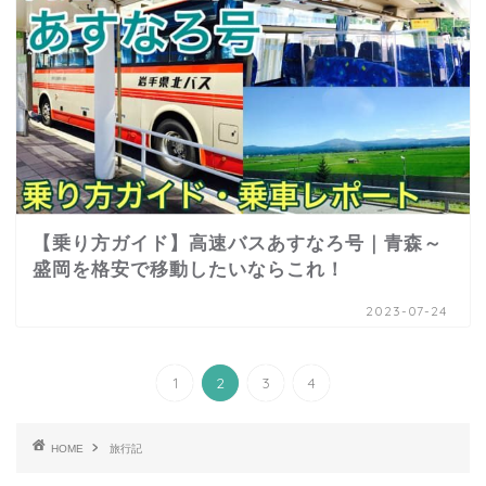
【乗り方ガイド】高速バスあすなろ号｜青森～
盛岡を格安で移動したいならこれ！
2023-07-24
1
2
3
4
HOME
旅行記