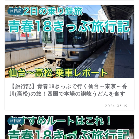
旅行記
【旅行記】青春18きっぷで行く仙台～東京～香
川(高松)の旅！四国で本場の讃岐うどんを食す
2024-03-19
旅行記