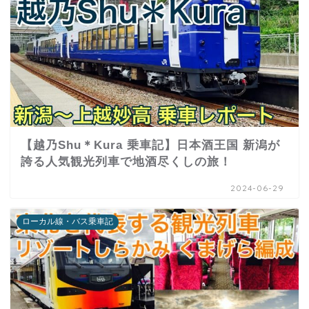
【越乃Shu＊Kura 乗車記】日本酒王国 新潟が
誇る人気観光列車で地酒尽くしの旅！
2024-06-29
ローカル線・バス乗車記