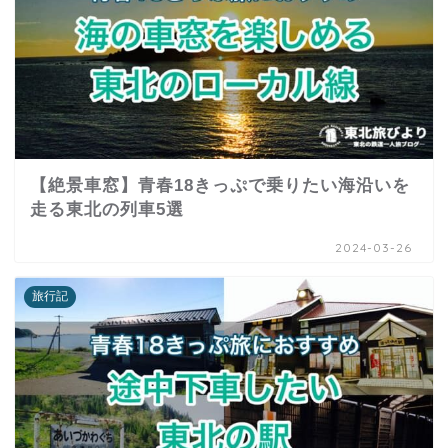
【絶景車窓】青春18きっぷで乗りたい海沿いを
走る東北の列車5選
2024-03-26
旅行記