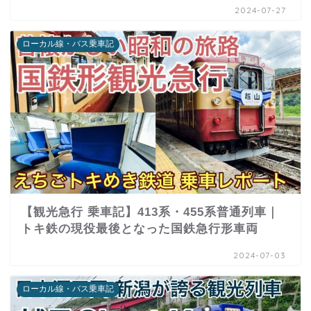
2024-07-27
ローカル線・バス乗車記
【観光急行 乗車記】413系・455系普通列車｜
トキ鉄の現役最後となった国鉄急行形車両
2024-07-03
ローカル線・バス乗車記