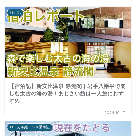
旅行記
【宿泊記】新安比温泉 静流閣｜岩手八幡平で楽
しむ太古の海の湯！あじさい館は一人旅におす
すめ
2024-10-17
ローカル線・バス乗車記