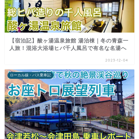
【宿泊記】酸ヶ湯温泉旅館 湯治棟｜冬の青森一
人旅！混浴大浴場ヒバ千人風呂で有名な名湯へ
2023-12-04
ローカル線・バス乗車記