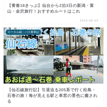
【青春18きっぷ】仙台から2泊3日の新潟・富
山・金沢旅行！おすすめルートはこれ
2024-08-03
ローカル線・バス乗車記
【仙石線旅行記】引退迫る205系で行く松島・
石巻の旅！海が見える駅と車窓の景色に癒され
る